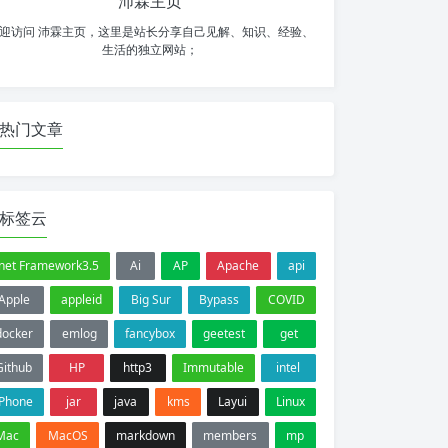
沛霖主页
迎访问 沛霖主页，这里是站长分享自己见解、知识、经验、
生活的独立网站；
热门文章
标签云
.net Framework3.5
Ai
AP
Apache
api
Apple
appleid
Big Sur
Bypass
COVID
docker
emlog
fancybox
geetest
get
Github
HP
http3
Immutable
intel
iPhone
jar
java
kms
Layui
Linux
Mac
MacOS
markdown
members
mp