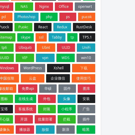
mysql
NAS
Nginx
Office
openwrt
pd
Photoshop
php
ps
pucok
Puock
Puokc
React
Redux
RustDesk
sitemap
skype
ssl
Tabby
tp
TP5.1
tp6
Ubiquiti
Ubnt
ULID
UniFi
UUID
VIP
vpn
WDS
win10
Windows
WordPress
Xshell
下载
中国假期
云盘
企业微信
使用技巧
修改邮箱
免费api
华硕
固件
图库
图标
在线生成
外包
头像
安装
宝塔
客服系统
封装
小程序
广告
开心版
开源
批量部署
拦截
插件
摄像头
播放器
放假
新浪
暗黑