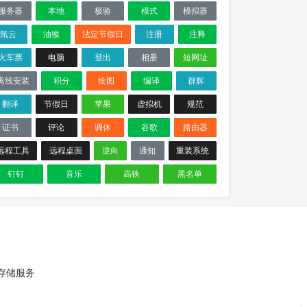
服务器
本地
极验
模式
模拟器
氚云
油猴
法定节假日
注册
注释
火车票
电脑
登出
相册
短网址
离线安装
积分
绘图
编译
群辉
翻译
节假日
苹果
虚拟机
规范
证书
评论
调休
谷歌
路由器
远程工具
远程桌面
逆向
通知
重装系统
钉钉
音乐
高铁
黑名单
云存储服务