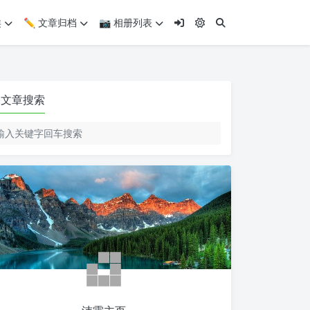
类
✏️ 文章归档
📷 相册列表
文章搜索