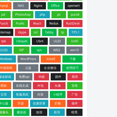
mysql
NAS
Nginx
Office
openwrt
pd
Photoshop
php
ps
pucok
Puock
Puokc
React
Redux
RustDesk
sitemap
skype
ssl
Tabby
tp
TP5.1
tp6
Ubiquiti
Ubnt
ULID
UniFi
UUID
VIP
vpn
WDS
win10
Windows
WordPress
Xshell
下载
中国假期
云盘
企业微信
使用技巧
修改邮箱
免费api
华硕
固件
图库
图标
在线生成
外包
头像
安装
宝塔
客服系统
封装
小程序
广告
开心版
开源
批量部署
拦截
插件
摄像头
播放器
放假
新浪
暗黑