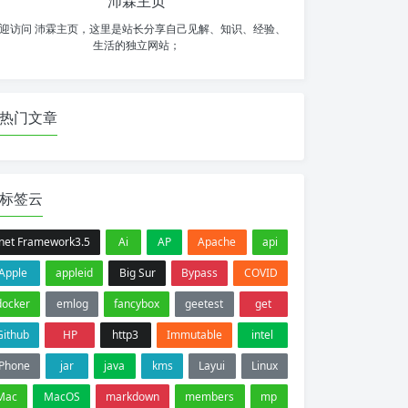
沛霖主页
迎访问 沛霖主页，这里是站长分享自己见解、知识、经验、
生活的独立网站；
热门文章
标签云
.net Framework3.5
Ai
AP
Apache
api
Apple
appleid
Big Sur
Bypass
COVID
docker
emlog
fancybox
geetest
get
Github
HP
http3
Immutable
intel
iPhone
jar
java
kms
Layui
Linux
Mac
MacOS
markdown
members
mp