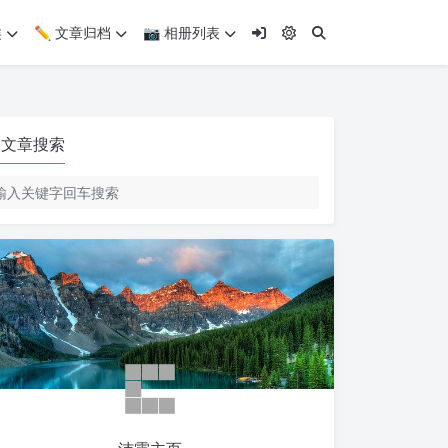
类
✏️ 文章归档
📷 相册列表
文章搜索