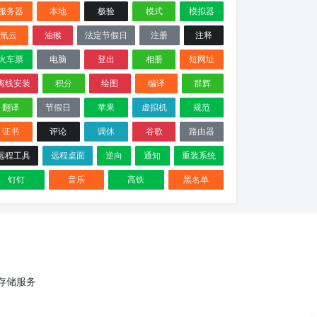
服务器
本地
极验
模式
模拟器
氚云
油猴
法定节假日
注册
注释
火车票
电脑
登出
相册
短网址
离线安装
积分
绘图
编译
群辉
翻译
节假日
苹果
虚拟机
规范
证书
评论
调休
谷歌
路由器
远程工具
远程桌面
逆向
通知
重装系统
钉钉
音乐
高铁
黑名单
云存储服务