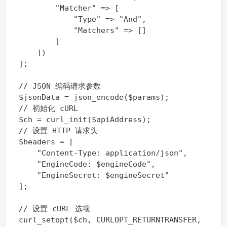
        "Matcher" => [

            "Type" => "And",

            "Matchers" => []

        ]

    ])

];

// JSON 编码请求参数

$jsonData = json_encode($params);

// 初始化 cURL

$ch = curl_init($apiAddress);

// 设置 HTTP 请求头

$headers = [

    "Content-Type: application/json",

    "EngineCode: $engineCode",

    "EngineSecret: $engineSecret"

];

// 设置 cURL 选项

curl_setopt($ch, CURLOPT_RETURNTRANSFER, 