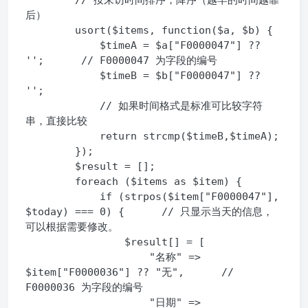
        // 按来访时间排序，降序（越早的时间越靠
后）

        usort($items, function($a, $b) {

            $timeA = $a["F0000047"] ?? 
'';      // F0000047 为字段的编号

            $timeB = $b["F0000047"] ?? 
'';

            // 如果时间格式是标准可比较字符
串，直接比较

            return strcmp($timeB,$timeA);

        });

        $result = [];

        foreach ($items as $item) {

            if (strpos($item["F0000047"], 
$today) === 0) {      // 只显示当天的信息，
可以根据需要修改。

                $result[] = [

                    "名称" => 
$item["F0000036"] ?? "无",      // 
F0000036 为字段的编号

                    "日期" => 