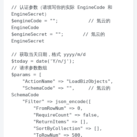
// 认证参数（请填写你的实际 EngineCode 和 
EngineSecret）

$engineCode = "";           // 氚云的 
EngineCode

$engineSecret = "";       // 氚云的 
EngineSecret

// 获取当天日期，格式 yyyy/m/d

$today = date('Y/n/j');

// 请求参数数组

$params = [

    "ActionName" => "LoadBizObjects",

    "SchemaCode" => "",     // 氚云的 
SchemaCode

    "Filter" => json_encode([

        "FromRowNum" => 0,

        "RequireCount" => false,

        "ReturnItems" => [],

        "SortByCollection" => [],

        "ToRowNum" => 500,
