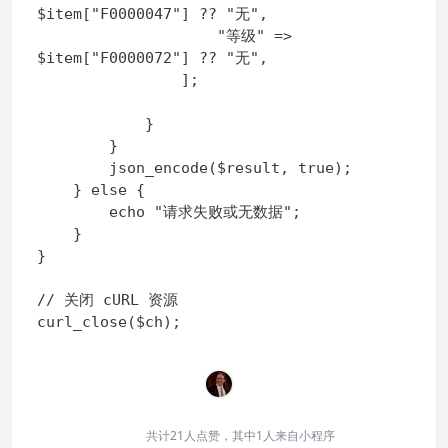
$item["F0000047"] ?? "无",

                    "等级" => 
$item["F0000072"] ?? "无",

                ];

            }

        }

        json_encode($result, true);

    } else {

        echo "请求失败或无数据";

    }

}

// 关闭 cURL 资源

curl_close($ch);
共计21人点赞，其中1人来自小程序