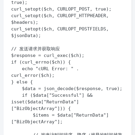
true);

curl_setopt($ch, CURLOPT_POST, true);

curl_setopt($ch, CURLOPT_HTTPHEADER, 
$headers);

curl_setopt($ch, CURLOPT_POSTFIELDS, 
$jsonData);

// 发送请求并获取响应

$response = curl_exec($ch);

if (curl_errno($ch)) {

    echo "cURL Error: " . 
curl_error($ch);

} else {

    $data = json_decode($response, true);

    if ($data["Successful"] && 
isset($data["ReturnData"]
["BizObjectArray"])) {

        $items = $data["ReturnData"]
["BizObjectArray"];
