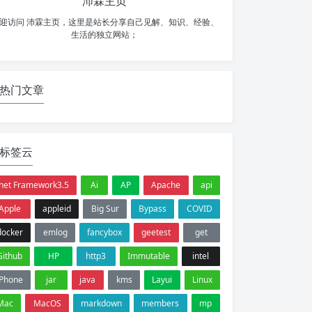
沛霖主页
迎访问 沛霖主页，这里是站长分享自己见解、知识、经验、
生活的独立网站；
热门文章
标签云
.net Framework3.5
Ai
AP
Apache
api
Apple
appleid
Big Sur
Bypass
COVID
docker
emlog
fancybox
geetest
get
Github
HP
http3
Immutable
intel
iPhone
jar
java
kms
Layui
Linux
Mac
MacOS
markdown
members
mp