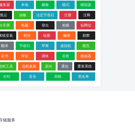
服务器
本地
极验
模式
模拟器
氚云
油猴
法定节假日
注册
注释
火车票
电脑
登出
相册
短网址
离线安装
积分
绘图
编译
群辉
翻译
节假日
苹果
虚拟机
规范
证书
评论
调休
谷歌
路由器
远程工具
远程桌面
逆向
通知
重装系统
钉钉
音乐
高铁
黑名单
云存储服务