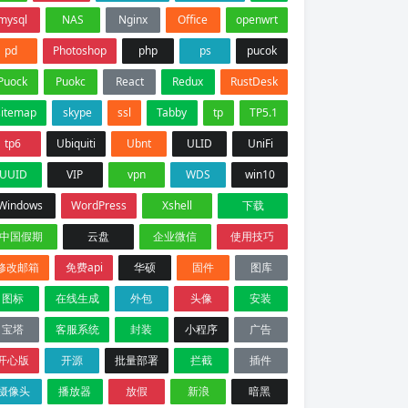
mysql
NAS
Nginx
Office
openwrt
pd
Photoshop
php
ps
pucok
Puock
Puokc
React
Redux
RustDesk
sitemap
skype
ssl
Tabby
tp
TP5.1
tp6
Ubiquiti
Ubnt
ULID
UniFi
UUID
VIP
vpn
WDS
win10
Windows
WordPress
Xshell
下载
中国假期
云盘
企业微信
使用技巧
修改邮箱
免费api
华硕
固件
图库
图标
在线生成
外包
头像
安装
宝塔
客服系统
封装
小程序
广告
开心版
开源
批量部署
拦截
插件
摄像头
播放器
放假
新浪
暗黑