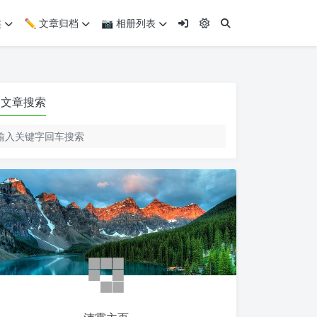
类
✏️ 文章归档
📷 相册列表
文章搜索